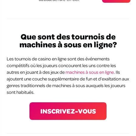
Que sont des tournois de
machines à sous en ligne?
Les tournois de casino en ligne sont des événements
compétitifs où les joueurs concourent les uns contre les
autres en jouant à des jeux de
machines à sous en ligne
. Ils
ajoutent une couche supplémentaire de fun et d’exaltation aux
genres traditionnels de machines à sous auxquels les joueurs
sont habitués.
INSCRIVEZ-VOUS