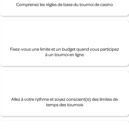
Comprenez les règles de base du tournoi de casino
Fixez-vous une limite et un budget quand vous participez
à un tournoi en ligne
Allez à votre rythme et soyez conscient(e) des limites de
temps des tournois