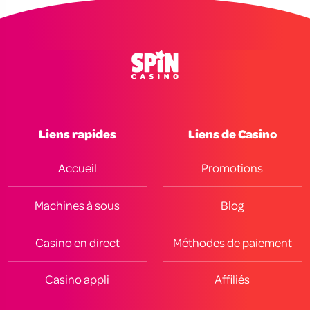
Liens rapides
Liens de Casino
Accueil
Promotions
Machines à sous
Blog
Casino en direct
Méthodes de paiement
Casino appli
Affiliés