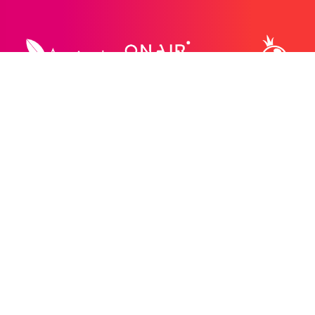
Baytree Interactive Ltd (69691) est une compagnie enregistrée à Guernesey,
avec comme adresse enregistrée : Rez-de-chaussé, Kingsway House,
Havilland Street, St Peter Port, Guernesey. Baytree Interactive Ltd est sous
licence par la Kahnawake Gaming Commission, numéro de licence : 00892
(délivrée le 16 février 2022)