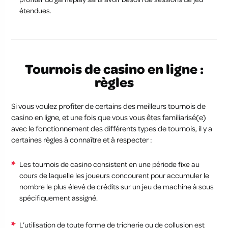
étendues.
Tournois de casino en ligne :
règles
Si vous voulez profiter de certains des meilleurs tournois de
casino en ligne, et une fois que vous vous êtes familiarisé(e)
avec le fonctionnement des différents types de tournois, il y a
certaines règles à connaître et à respecter :
Les tournois de casino consistent en une période fixe au
cours de laquelle les joueurs concourent pour accumuler le
nombre le plus élevé de crédits sur un jeu de machine à sous
spécifiquement assigné.
L’utilisation de toute forme de tricherie ou de collusion est