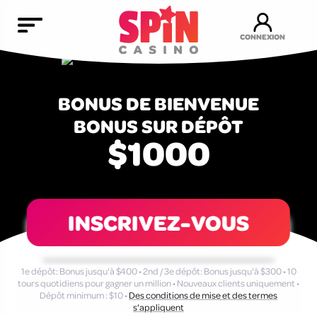
CONNEXION
BONUS DE BIENVENUE
BONUS SUR DÉPÔT
$1000
INSCRIVEZ-VOUS
1e dépôt: Bonus jusqu'à
$400
• 2nd / 3e dépôt: Bonus jusqu'à
$300
• 10
tours quotidiens pour gagner un million • Nouveaux clients uniquement •
Dépôt minimum :
$10
•
Des conditions de mise et des termes
s'appliquent