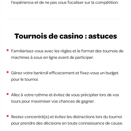
l’expérience et de ne pas vous focaliser sur la compétition.
Tournois de casino : astuces
Familiarisez-vous avec les règles et le format des tournois de
machines à sous en ligne avant de participer.
Gérez votre bankroll efficacement et fixez-vous un budget
pour le tournoi.
Allez à votre rythme et évitez de vous précipiter lors de vos
tours pour maximiser vos chances de gagner.
Restez concentré(e) et évitez les distractions lors du tournoi
pour prendre des décisions en toute connaissance de cause.