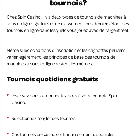
tournois?
Chez Spin Casino, il y a deux types de tournois de machines à
Un classique favori parmi nos
Rep
sous en ligne : gratuits et de classement, ces derniers étant des
joueurs de tournoi.
Ste
tournois en ligne dans lesquels vous jouez avec de l’argent réel.
Même si les conditions d'inscription et les cagnottes peuvent
varier légèrement, les principes de base des tournois de
machines à sous en ligne restent les mêmes.
Tournois quotidiens gratuits
Inscrivez-vous ou connectez-vous à votre compte Spin
Casino.
Sélectionnez l’onglet des tournois.
Ces tournois de casino sont normalement disponibles