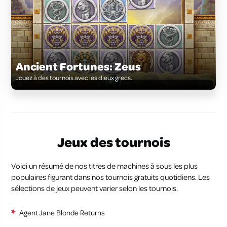
Ancient Fortunes: Zeus
Jouez à des tournois avec les dieux grecs.
Jeux des tournois
Voici un résumé de nos titres de machines à sous les plus
populaires figurant dans nos tournois gratuits quotidiens. Les
sélections de jeux peuvent varier selon les tournois.
Agent Jane Blonde Returns