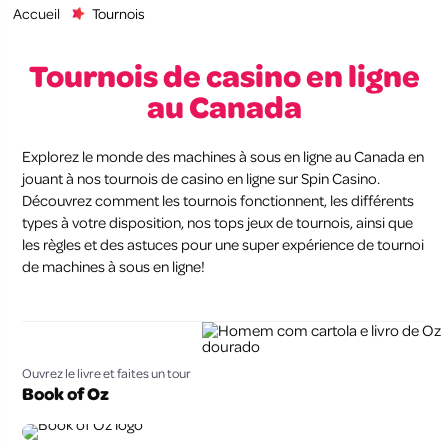
Accueil
Tournois
Tournois de casino en ligne
au Canada
Explorez le monde des machines à sous en ligne au Canada en
jouant à nos tournois de casino en ligne sur Spin Casino.
Découvrez comment les tournois fonctionnent, les différents
types à votre disposition, nos tops jeux de tournois, ainsi que
les règles et des astuces pour une super expérience de tournoi
de machines à sous en ligne!
Ouvrez le livre et faites un tour
Book of Oz