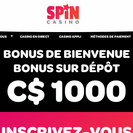
SOUS
CASINO EN DIRECT
CASINO APPLI
MÉTHODES DE PAIEMENT
BONUS DE BIENVENUE
BONUS SUR DÉPÔT
C$ 1000
INSCRIVEZ-VOUS