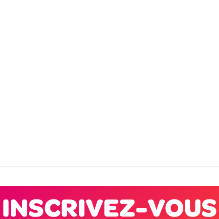
INSCRIVEZ-VOUS