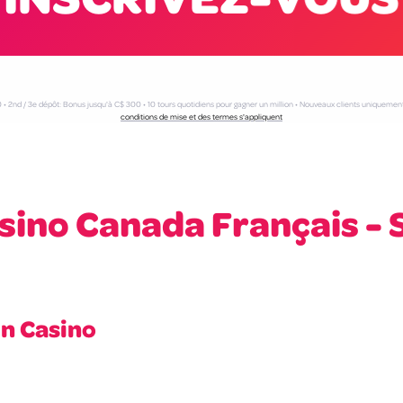
0
• 2nd / 3e dépôt: Bonus jusqu'à
C$ 300
• 10 tours quotidiens pour gagner un million • Nouveaux clients uniqueme
conditions de mise et des termes s'appliquent
sino Canada Français -
in Casino