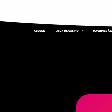
ACCUEIL
JEUX DE CASINO
MACHINES À 