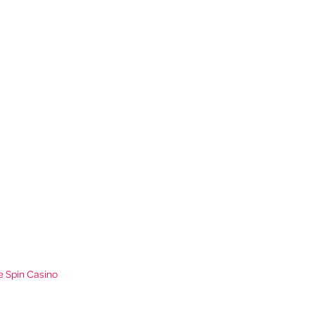
e Spin Casino